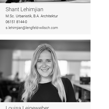
Shant Lehimjian
M.Sc. Urbanistik, B.A. Architektur
06151 8144-0
s.lehimjian@lengfeld-wilisch.com
Louisa Leineweber