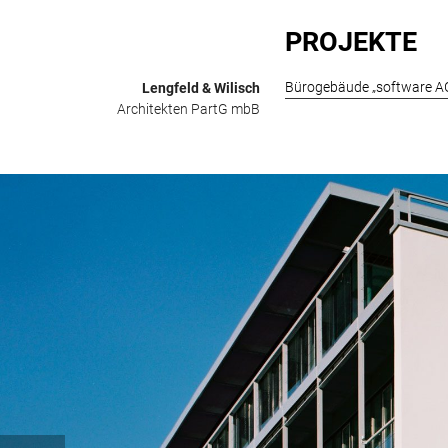
Zum
Inhalt
PROJEKTE
springen
Bürogebäude „software A
Lengfeld & Wilisch
Architekten PartG mbB