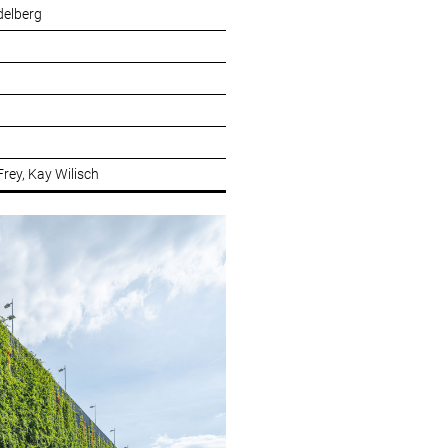
delberg
Frey, Kay Wilisch