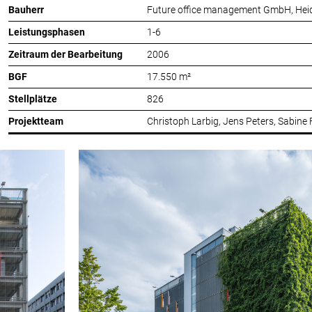
Bauherr
Future office management GmbH, Hei
Leistungsphasen
1-6
Zeitraum der Bearbeitung
2006
BGF
17.550 m²
Stellplätze
826
Projektteam
Christoph Larbig, Jens Peters, Sabine 