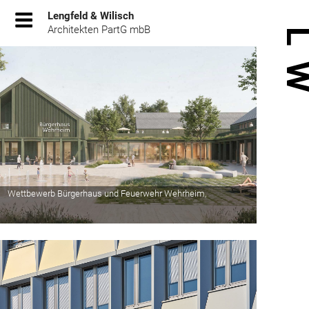
Zum
Lengfeld & Wilisch
Inhalt
Architekten PartG mbB
springen
Wettbewerb Bürgerhaus und Feuerwehr Wehrheim,