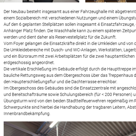
Der Neubau besteht insgesamt aus einer Fahrzeughalle mit abgetrenn
einem Sozialbereich mit verschiedenen Nutzungen und einem Übungst
Auf den 6 geplanten Stellplätzen sollen insgesamt 4 Einsatzfahrzeuge
Anhänger Platz finden. Die Waschhalle kann zu einem späteren Zeitpunk
werden und dient daher als Reservestellplatz für die Zukunft.
Vom Foyer gelangen die Einsatzkräfte direkt in die Umkleiden und von d
Die Umkleidebereiche mit Dusch- und WC-Anlagen, Werkstätten, Lager
und ein Büroraum mit zwei Arbeitsplätzen für die zwei hauptamtliche
erdgeschossig angeordnet.
Die vertikale Erschließung im Gebäude erfolgt durch die Haupttreppe i
bauliche Rettungsweg aus dem Obergeschoss über das Treppenhaus d
den Haupterschließungsflur und die Dachterrasse erreichbar.
Im Obergeschoss des Gebäudes sind die Einsatzzentrale mit angeschl
und Bereitschafträume sowie Schulungsbereich (für < 200 Personen) 
Übungsturm wird von den beiden Stadtteilfeuerwehren regelmäßig im 
Schwerpunkte sind hierbei die Handhabung der tragbaren Leitern, Abs
Innenbrandbekämpfung.