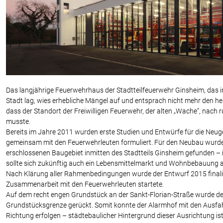
Das langjährige Feuerwehrhaus der Stadtteilfeuerwehr Ginsheim, das
Stadt lag, wies erhebliche Mängel auf und entsprach nicht mehr den he
dass der Standort der Freiwilligen Feuerwehr, der alten „Wache“, nac
musste.
Bereits im Jahre 2011 wurden erste Studien und Entwürfe für die Ne
gemeinsam mit den Feuerwehrleuten formuliert. Für den Neubau wurde 
erschlossenen Baugebiet inmitten des Stadtteils Ginsheim gefunden –
sollte sich zukünftig auch ein Lebensmittelmarkt und Wohnbebauung a
Nach Klärung aller Rahmenbedingungen wurde der Entwurf 2015 finalis
Zusammenarbeit mit den Feuerwehrleuten startete.
Auf dem recht engen Grundstück an der Sankt-Florian-Straße wurde de
Grundstücksgrenze gerückt. Somit konnte der Alarmhof mit den Ausfah
Richtung erfolgen – städtebaulicher Hintergrund dieser Ausrichtung is