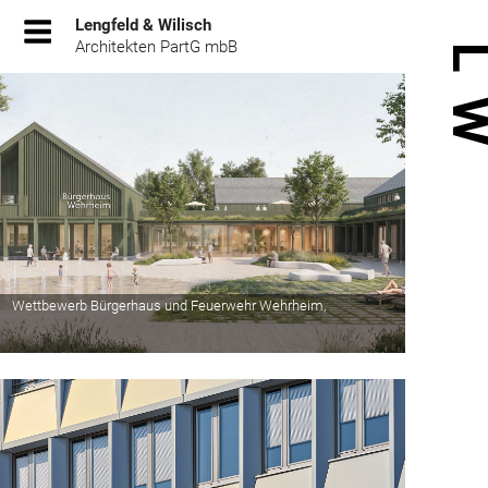
Zum
Lengfeld & Wilisch
Inhalt
Architekten PartG mbB
springen
Wettbewerb Bürgerhaus und Feuerwehr Wehrheim,