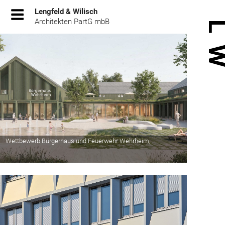
Zum
Lengfeld & Wilisch
Inhalt
Architekten PartG mbB
springen
Wettbewerb Bürgerhaus und Feuerwehr Wehrheim,